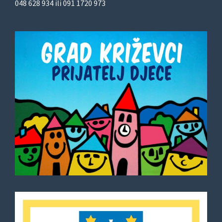
048 628 934 ili 091 1720 973