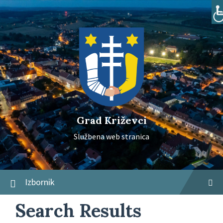
Skip
Skip
Skip
to
to
to
content
main
footer
navigation
Grad Križevci
Službena web stranica
Izbornik
Search Results