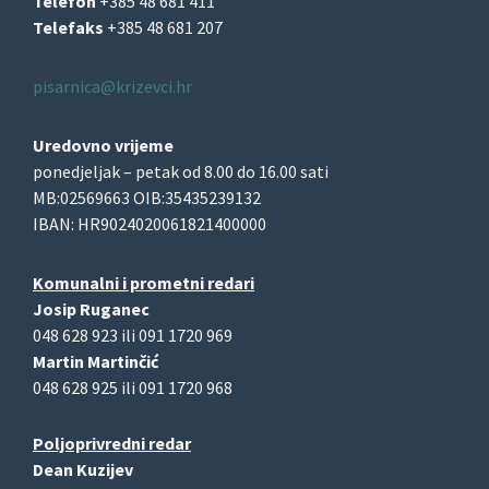
Telefon
+385 48 681 411
Telefaks
+385 48 681 207
pisarnica@krizevci.hr
Uredovno vrijeme
ponedjeljak – petak od 8.00 do 16.00 sati
MB:02569663 OIB:35435239132
IBAN: HR9024020061821400000
Komunalni i prometni redari
Josip Ruganec
048 628 923 ili 091 1720 969
Martin Martinčić
048 628 925 ili 091 1720 968
Poljoprivredni redar
Dean Kuzijev