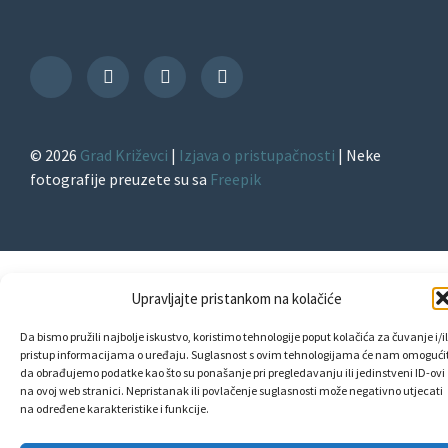
Facebook
TripAdvisor
Instagram
TikTok
© 2026
Grad Križevci
|
Izjava o pristupačnosti
| Neke
fotografije preuzete su sa
Freepik
Upravljajte pristankom na kolačiće
Da bismo pružili najbolje iskustvo, koristimo tehnologije poput kolačića za čuvanje i/il
pristup informacijama o uređaju. Suglasnost s ovim tehnologijama će nam omogućit
da obrađujemo podatke kao što su ponašanje pri pregledavanju ili jedinstveni ID-ovi
na ovoj web stranici. Nepristanak ili povlačenje suglasnosti može negativno utjecati
na određene karakteristike i funkcije.