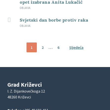
opet izabrana Anita Lukačić
OBJAVA
Svjetski dan borbe protiv raka
OBJAVA
Brojevi
1
2
…
6
Sljedeća
stranica
objava
Grad Križevci
I. Z. Dijankovečkoga 12
48260 Križevci