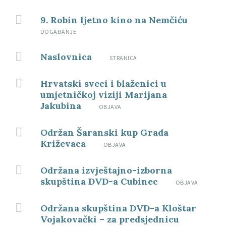
9. Robin ljetno kino na Nemčiću
DOGAĐANJE
Naslovnica
STRANICA
Hrvatski sveci i blaženici u
umjetničkoj viziji Marijana
Jakubina
OBJAVA
Održan Šaranski kup Grada
Križevaca
OBJAVA
Održana izvještajno-izborna
skupština DVD-a Cubinec
OBJAVA
Održana skupština DVD-a Kloštar
Vojakovački – za predsjednicu